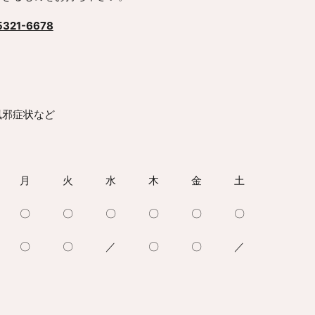
5321-6678
風邪症状など
月
火
水
木
金
土
〇
〇
〇
〇
〇
〇
〇
〇
／
〇
〇
／