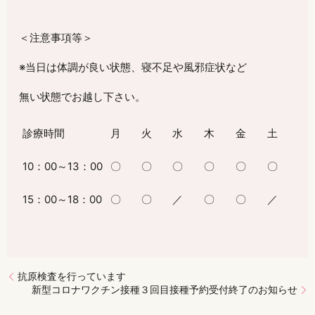
＜注意事項等＞
※当日は体調が良い状態、寝不足や風邪症状など
無い状態でお越し下さい。
診療時間
月
火
水
木
金
土
10：
00
～
13
：
00
〇
〇
〇
〇
〇
〇
15：
00
～
18
：
00
〇
〇
／
〇
〇
／
抗原検査を行っています
新型コロナワクチン接種３回目接種予約受付終了のお知らせ